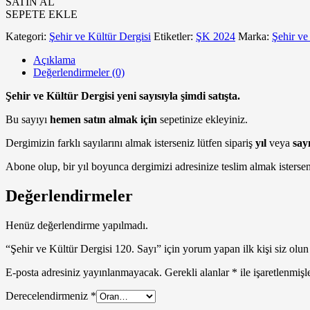
SATIN AL
120.
SEPETE EKLE
Sayı
adet
Kategori:
Şehir ve Kültür Dergisi
Etiketler:
ŞK 2024
Marka:
Şehir ve
Açıklama
Değerlendirmeler (0)
Şehir ve Kültür Dergisi yeni sayısıyla şimdi satışta.
Bu sayıyı
hemen satın almak için
sepetinize ekleyiniz.
Dergimizin farklı sayılarını almak isterseniz lütfen sipariş
yıl
veya
say
Abone olup, bir yıl boyunca dergimizi adresinize teslim almak isterse
Değerlendirmeler
Henüz değerlendirme yapılmadı.
“Şehir ve Kültür Dergisi 120. Sayı” için yorum yapan ilk kişi siz olun
E-posta adresiniz yayınlanmayacak.
Gerekli alanlar
*
ile işaretlenmişl
Derecelendirmeniz
*