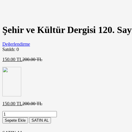
Şehir ve Kültür Dergisi 120. Say
Değerlendirme
Satıldı:
0
Şu
Orijinal
150.00
TL
200.00
TL
andaki
fiyat:
fiyat:
200.00 TL.
150.00 TL.
Şu
Orijinal
150.00
TL
200.00
TL
andaki
fiyat:
Şehir
fiyat:
200.00 TL.
ve
150.00 TL.
Sepete Ekle
SATIN AL
Kültür
Dergisi