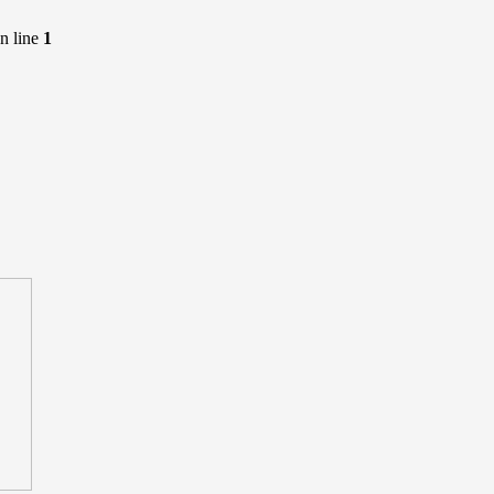
n line
1