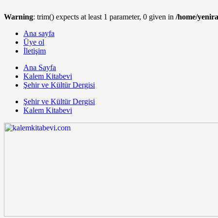
Warning
: trim() expects at least 1 parameter, 0 given in
/home/yenir
Ana sayfa
Üye ol
İletişim
Ana Sayfa
Kalem Kitabevi
Şehir ve Kültür Dergisi
Şehir ve Kültür Dergisi
Kalem Kitabevi