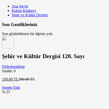
Ana Sayfa
Kalem Kitabevi
Şehir ve Kültür Dergisi
Son Gezdikleriniz
Son görüntülenen bir öğeniz yok.
Şehir ve Kültür Dergisi 120. Sayı
Değerlendirme
Satıldı:
0
Şu
Orijinal
150.00
TL
200.00
TL
andaki
fiyat:
Sepete Ekle
fiyat:
200.00 TL.
% 25
150.00 TL.