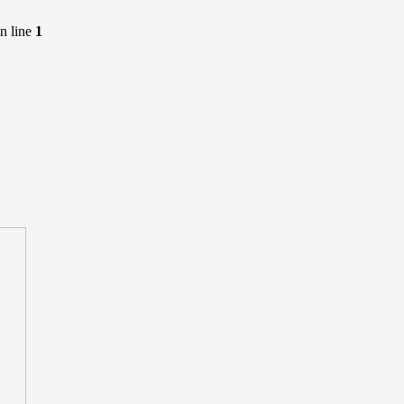
n line
1