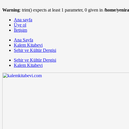
Warning
: trim() expects at least 1 parameter, 0 given in
/home/yenir
Ana sayfa
Üye ol
İletişim
Ana Sayfa
Kalem Kitabevi
Şehir ve Kültür Dergisi
Şehir ve Kültür Dergisi
Kalem Kitabevi