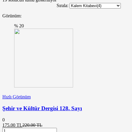
Sırala:
Görünüm:
% 20
Hızlı Görünüm
Şehir ve Kültür Dergisi 128. Sayı
0
Şu
Orijinal
175.00
TL
220.00
TL
Şehir
andaki
fiyat: